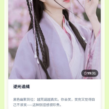
99:31
逆光追缉
黑色幽默到位：越荒诞越真实。你会笑，笑完又觉得自
己不该笑——这种别扭感很珍贵。