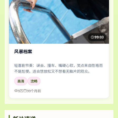
99:03
风暴档案
轻喜剧节奏：误会、撞车、嘴硬心软，笑点来自性格而
不是尬梗。适合想放松又不想看无脑片的观众。
高清
流畅
9万
99个月前