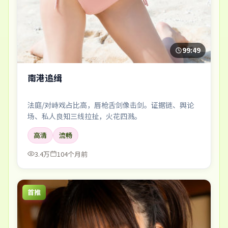
99:49
南港追缉
法庭/对峙戏占比高，唇枪舌剑像击剑。证据链、舆论
场、私人良知三线拉扯，火花四溅。
高清
流畅
3.4万
104个月前
首推