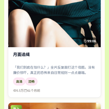
99:06
月面追缉
「我们到底在怕什么？」全片反复敲打这个母题。没有
廉价惊吓，真正的恐怖来自日常规则一点点崩塌。
高清
流畅
5.5万
61个月前
新上