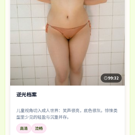
99:32
逆光档案
儿童视角切入成人世界：笑声很亮，底色很灰。惊悚类
型里少见的轻盈与沉重并存。
高清
流畅