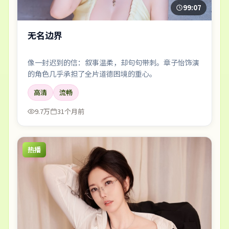
99:07
无名边界
像一封迟到的信：叙事温柔，却句句带刺。章子怡饰演
的角色几乎承担了全片道德困境的重心。
高清
流畅
9.7万
31个月前
热播