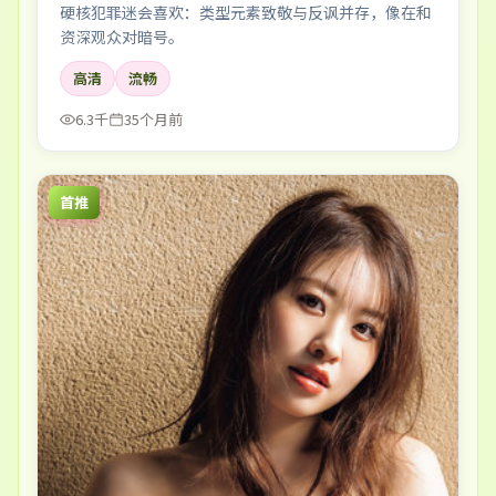
硬核犯罪迷会喜欢：类型元素致敬与反讽并存，像在和
资深观众对暗号。
高清
流畅
6.3千
35个月前
首推