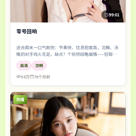
99:01
零号回响
适合周末一口气刷完：节奏快、信息密度高，沈腾、汤
唯的对手戏火花足。缺点？个别桥段略煽情——但瑕不
掩瑜。
高清
流畅
9.6万
76个月前
热播