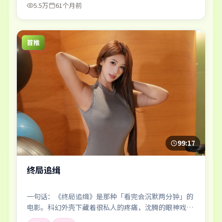
5.5万
61个月前
首推
99:17
终局追缉
一句话：《终局追缉》是那种「看完会沉默两分钟」的
电影。科幻外壳下藏着很私人的疼痛，沈腾的眼神戏尤
其要命。