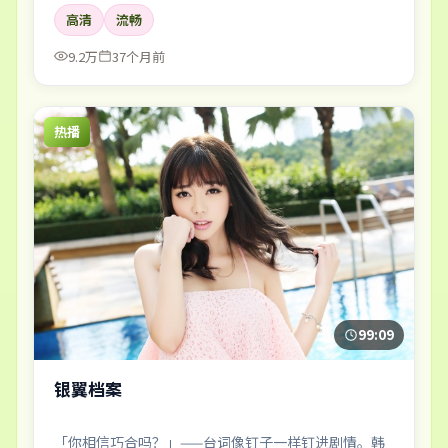
高清
流畅
9.2万
37个月前
热播
99:09
银翼档案
「你相信巧合吗？」——台词像钉子一样钉进剧情。韩