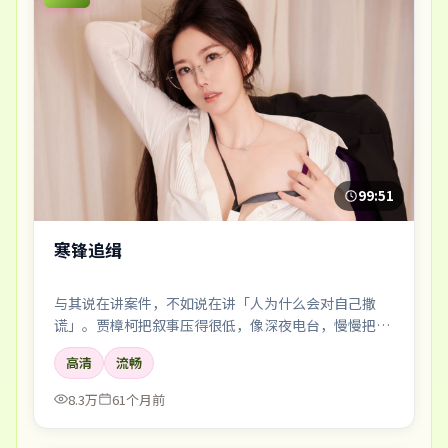
99:51
寒锋追缉
与其说在讲案件，不如说在讲「人为什么会对自己撒
谎」。贾樟柯把叙事压得很低，像深夜电台，慢慢把听
众引进雾里。
高清
流畅
8.3万
61个月前