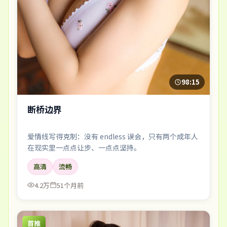
98:15
断桥边界
爱情线写得克制：没有 endless 误会，只有两个成年人
在现实里一点点让步、一点点坚持。
高清
流畅
4.2万
51个月前
首推