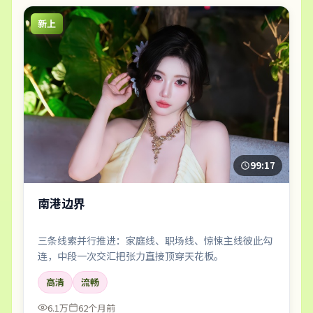
新上
99:17
南港边界
三条线索并行推进：家庭线、职场线、惊悚主线彼此勾
连，中段一次交汇把张力直接顶穿天花板。
高清
流畅
6.1万
62个月前