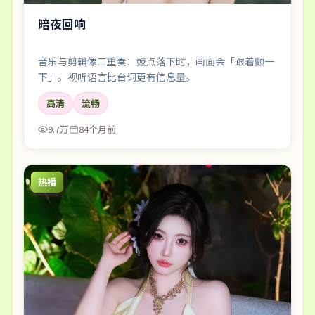
暗夜回响
音乐与剪辑像二重奏：鼓点落下时，画面会「跟着颤一
下」。视听语言比台词更有信息量。
高清
流畅
9.7万
84个月前
热播