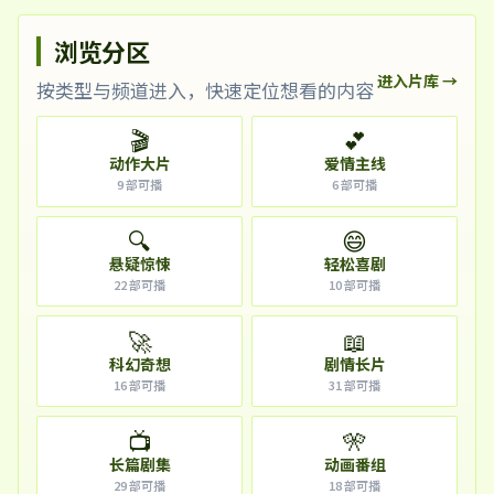
浏览分区
进入片库 →
按类型与频道进入，快速定位想看的内容
🎬
💕
动作大片
爱情主线
9
部可播
6
部可播
🔍
😄
悬疑惊悚
轻松喜剧
22
部可播
10
部可播
🚀
📖
科幻奇想
剧情长片
16
部可播
31
部可播
📺
🎌
长篇剧集
动画番组
29
部可播
18
部可播