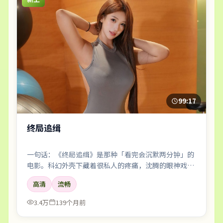
99:17
终局追缉
一句话：《终局追缉》是那种「看完会沉默两分钟」的
电影。科幻外壳下藏着很私人的疼痛，沈腾的眼神戏尤
其要命。
高清
流畅
3.4万
139个月前