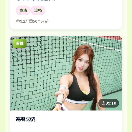
高清
流畅
9.2万
50个月前
首推
99:10
寒锋边界