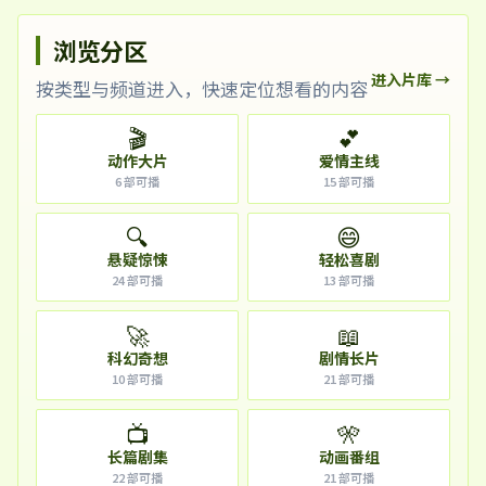
浏览分区
进入片库 →
按类型与频道进入，快速定位想看的内容
🎬
💕
动作大片
爱情主线
6
部可播
15
部可播
🔍
😄
悬疑惊悚
轻松喜剧
24
部可播
13
部可播
🚀
📖
科幻奇想
剧情长片
10
部可播
21
部可播
📺
🎌
长篇剧集
动画番组
22
部可播
21
部可播