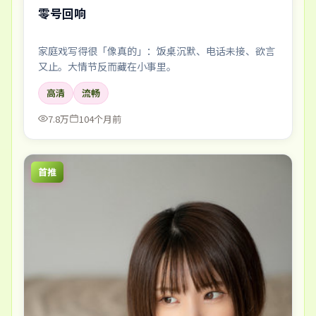
零号回响
家庭戏写得很「像真的」：饭桌沉默、电话未接、欲言
又止。大情节反而藏在小事里。
高清
流畅
7.8万
104个月前
首推