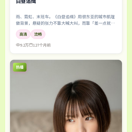
白昼追缉
雨、霓虹、末班车。《白昼追缉》用很东亚的城市肌理
做背景，悬疑的张力不靠大喊大叫，而靠「差一点就说
出口」的沉默。
高清
流畅
9.2万
127个月前
热播