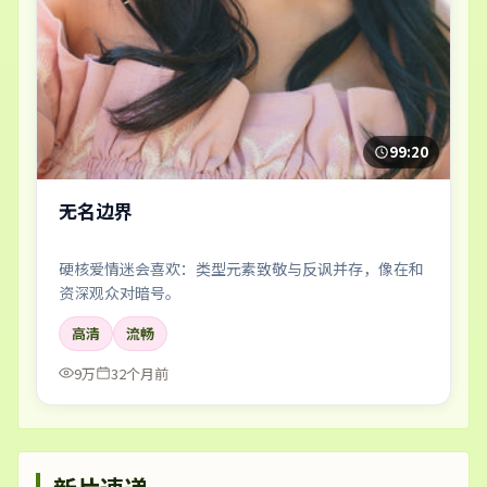
99:20
无名边界
硬核爱情迷会喜欢：类型元素致敬与反讽并存，像在和
资深观众对暗号。
高清
流畅
9万
32个月前