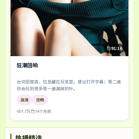
91:16
狂潮回响
台词密度高，信息藏在玩笑里。建议打开字幕；第二遍
你会捡到很多第一遍漏掉的针。
高清
流畅
7.7万
74个月前
热播精选