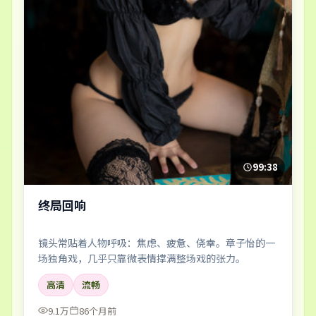
99:38
终局回响
镜头常贴着人物呼吸：焦虑、疲惫、侥幸。章子怡的一
场独角戏，几乎只靠微表情撑满整场戏的张力。
高清
流畅
9.1万
86个月前