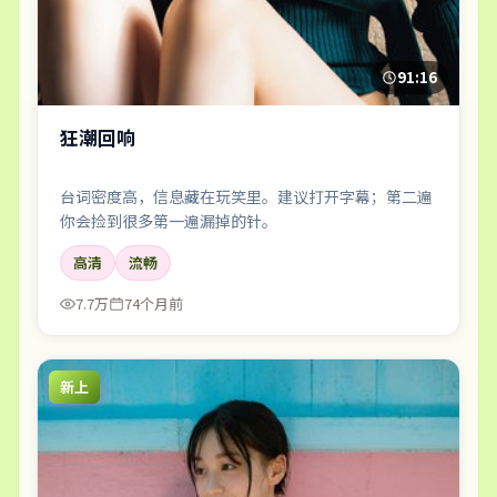
91:16
狂潮回响
台词密度高，信息藏在玩笑里。建议打开字幕；第二遍
你会捡到很多第一遍漏掉的针。
高清
流畅
7.7万
74个月前
新上