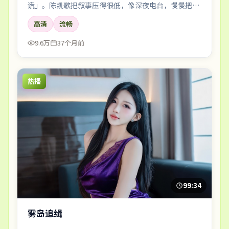
谎」。陈凯歌把叙事压得很低，像深夜电台，慢慢把听
众引进雾里。
高清
流畅
9.6万
37个月前
热播
99:34
雾岛追缉