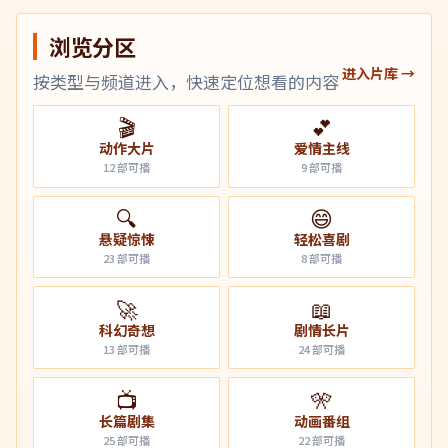
浏览分区
进入片库 →
按类型与频道进入，快速定位想看的内容
🎬
💕
动作大片
爱情主线
12
部可播
9
部可播
🔍
😄
悬疑惊悚
轻松喜剧
23
部可播
8
部可播
🚀
📖
科幻奇想
剧情长片
13
部可播
24
部可播
📺
🎌
长篇剧集
动画番组
25
部可播
22
部可播