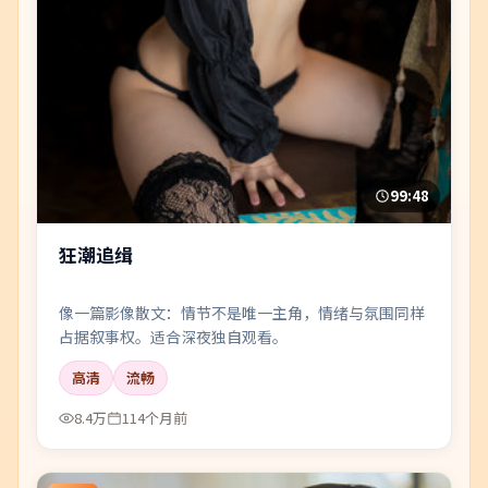
99:48
狂潮追缉
像一篇影像散文：情节不是唯一主角，情绪与氛围同样
占据叙事权。适合深夜独自观看。
高清
流畅
8.4万
114个月前