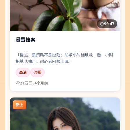
99:47
暴雪档案
「慢热」是策略不是缺陷：前半小时铺地毯，后一小时
把地毯抽走。耐心者回报丰厚。
高清
流畅
2.1万
34个月前
新上