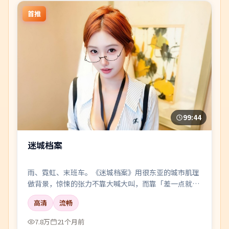
首推
99:44
迷城档案
雨、霓虹、末班车。《迷城档案》用很东亚的城市肌理
做背景，惊悚的张力不靠大喊大叫，而靠「差一点就说
出口」的沉默。
高清
流畅
7.8万
21个月前