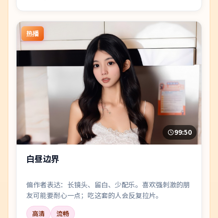
热播
99:50
白昼边界
偏作者表达：长镜头、留白、少配乐。喜欢强刺激的朋
友可能要耐心一点；吃这套的人会反复拉片。
高清
流畅