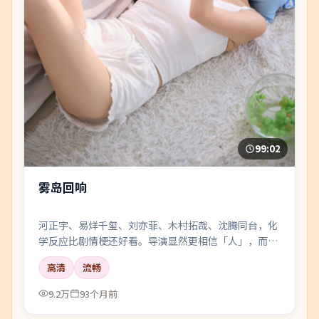
99:02
雾岛回响
河正宇、易烊千玺、刘亦菲、木村拓哉、沈腾同台，化
学反应比剧情梗还好看。导演显然更相信「人」，而不
是花活。
高清
流畅
9.2万
93个月前