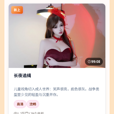
新上
99:08
长夜追缉
儿童视角切入成人世界：笑声很亮，底色很灰。战争类
型里少见的轻盈与沉重并存。
高清
流畅
1.2万
129个月前