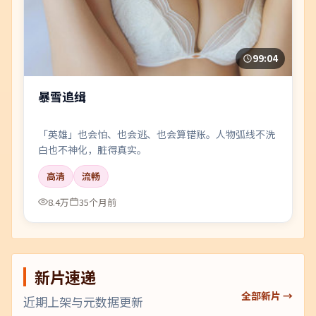
99:04
暴雪追缉
「英雄」也会怕、也会逃、也会算错账。人物弧线不洗
白也不神化，脏得真实。
高清
流畅
8.4万
35个月前
新片速递
全部新片 →
近期上架与元数据更新