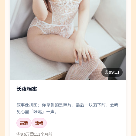
99:11
长夜档案
叙事像拼图：你拿到的是碎片，最后一块落下时，会听
见心里「咔哒」一声。
高清
流畅
9.6万
111个月前