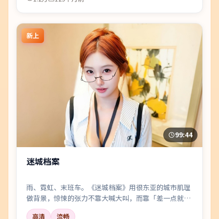
新上
99:44
迷城档案
雨、霓虹、末班车。《迷城档案》用很东亚的城市肌理
做背景，惊悚的张力不靠大喊大叫，而靠「差一点就说
出口」的沉默。
高清
流畅