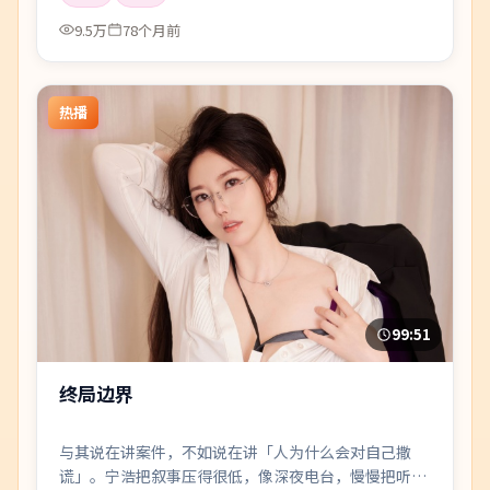
9.5万
78个月前
热播
99:51
终局边界
与其说在讲案件，不如说在讲「人为什么会对自己撒
谎」。宁浩把叙事压得很低，像深夜电台，慢慢把听众