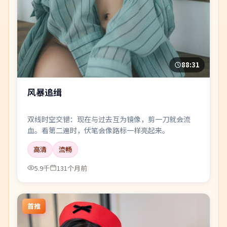
88:31
风暴追缉
双线时空交错：现在与过去互为镜像，剪一刀就会流
血。看第二遍时，伏笔会像路标一样亮起来。
高清
流畅
5.9千
131个月前
首推