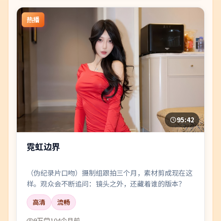
热播
95:42
霓虹边界
（伪纪录片口吻）摄制组跟拍三个月，素材剪成现在这
样。观众会不断追问：镜头之外，还藏着谁的版本？
高清
流畅
9万
104个月前