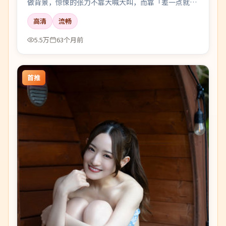
做背景，惊悚的张力不靠大喊大叫，而靠「差一点就说
出口」的沉默。
高清
流畅
5.5万
63个月前
首推