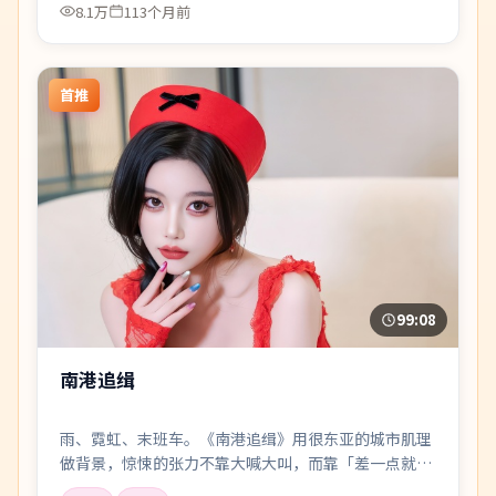
8.1万
113个月前
首推
99:08
南港追缉
雨、霓虹、末班车。《南港追缉》用很东亚的城市肌理
做背景，惊悚的张力不靠大喊大叫，而靠「差一点就说
出口」的沉默。