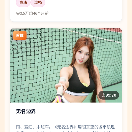
高清
流畅
3.5万
46个月前
首推
99:20
无名边界
雨、霓虹、末班车。《无名边界》用很东亚的城市肌理