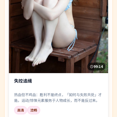
99:14
失控追缉
热血但不鸡血：胜利不是终点，「如何与失败共处」才
是。运动/惊悚元素服务于人物成长，而不是反过来。
高清
流畅